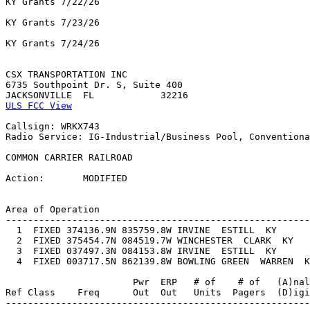
KY Grants 7/22/26

KY Grants 7/23/26

KY Grants 7/24/26

CSX TRANSPORTATION INC

6735 Southpoint Dr. S, Suite 400

ULS FCC View
Callsign: WRKX743

Radio Service: IG-Industrial/Business Pool, Conventiona
COMMON CARRIER RAILROAD

Action:       MODIFIED

Area of Operation

-------------------------------------------------------
  1  FIXED 374136.9N 835759.8W IRVINE  ESTILL  KY     

  2  FIXED 375454.7N 084519.7W WINCHESTER  CLARK  KY   
  3  FIXED 037497.3N 084153.8W IRVINE  ESTILL  KY     

  4  FIXED 003717.5N 862139.8W BOWLING GREEN  WARREN  K
                       Pwr  ERP   # of    # of   (A)nal
Ref Class    Freq      Out  Out   Units  Pagers  (D)igi
-------------------------------------------------------