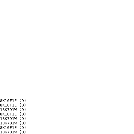
8K10F1E (D)

8K10F1E (D)

18K7D1W (D)

8K10F1E (D)

18K7D1W (D)

18K7D1W (D)

8K10F1E (D)

18K7D1W (D)
