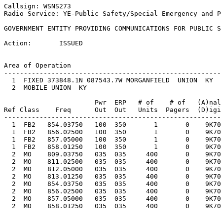
Callsign: WSNS273

Radio Service: YE-Public Safety/Special Emergency and P
GOVERNMENT ENTITY PROVIDING COMMUNICATIONS FOR PUBLIC S
Action:       ISSUED

Area of Operation

-------------------------------------------------------
  1  FIXED 373848.1N 087543.7W MORGANFIELD  UNION  KY  
  2  MOBILE UNION  KY     

                       Pwr  ERP   # of    # of   (A)nal
Ref Class    Freq      Out  Out   Units  Pagers  (D)igi
-------------------------------------------------------
  1  FB2   854.03750   100  350       1       0    9K70
  1  FB2   856.02500   100  350       1       0    9K70
  1  FB2   857.05000   100  350       1       0    9K70
  1  FB2   858.01250   100  350       1       0    9K70
  2  MO    809.03750   035  035     400       0    9K70
  2  MO    811.02500   035  035     400       0    9K70
  2  MO    812.05000   035  035     400       0    9K70
  2  MO    813.01250   035  035     400       0    9K70
  2  MO    854.03750   035  035     400       0    9K70
  2  MO    856.02500   035  035     400       0    9K70
  2  MO    857.05000   035  035     400       0    9K70
  2  MO    858.01250   035  035     400       0    9K70