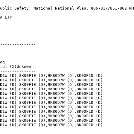
ublic Safety, National National Plan, 806-817/851-862 MH
AFETY

---------------

   

og

tal (X)Unknwn

---------------

D1W (D),8K00F1E (D),9K80D7W (D),8K00F1D (D)

D1W (D),8K00F1E (D),9K80D7W (D),8K00F1D (D)

D1W (D),8K00F1E (D),9K80D7W (D),8K00F1D (D)

D1W (D),8K00F1E (D),9K80D7W (D),8K00F1D (D)

D1W (D),8K00F1E (D),9K80D7W (D),8K00F1D (D)

D1W (D),8K00F1E (D),9K80D7W (D),8K00F1D (D)

D1W (D),8K00F1E (D),9K80D7W (D),8K00F1D (D)

D1W (D),8K00F1E (D),9K80D7W (D),8K00F1D (D)

D1W (D),8K00F1E (D),9K80D7W (D),8K00F1D (D)

D1W (D),8K00F1E (D),9K80D7W (D),8K00F1D (D)

D1W (D),8K00F1E (D),9K80D7W (D),8K00F1D (D)

D1W (D),8K00F1E (D),9K80D7W (D),8K00F1D (D)
