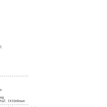
l

---------------

  

Y     

og

tal (X)Unknwn

---------------
