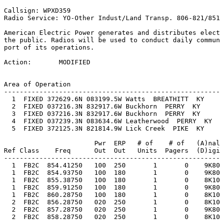
Callsign: WPXD359

Radio Service: YO-Other Indust/Land Transp. 806-821/851
American Electric Power generates and distributes elect
the public. Radios will be used to conduct daily commun
port of its operations.

Action:       MODIFIED

Area of Operation

-------------------------------------------------------
  1  FIXED 372629.6N 083199.5W Watts  BREATHITT  KY    
  2  FIXED 037216.3N 832917.6W Buckhorn  PERRY  KY     

  3  FIXED 037216.3N 832917.6W Buckhorn  PERRY  KY     

  4  FIXED 037239.3N 083634.6W Leatherwood  PERRY  KY  
  5  FIXED 372125.3N 821814.9W Lick Creek  PIKE  KY    
                       Pwr  ERP   # of    # of   (A)nal
Ref Class    Freq      Out  Out   Units  Pagers  (D)igi
-------------------------------------------------------
  1  FB2C  854.41250   100  250       1       0    9K80
  1  FB2C  854.93750   100  180       1       0    9K80
  1  FB2C  855.38750   100  180       1       0    8K10
  1  FB2C  859.91250   100  180       1       0    9K80
  1  FB2C  860.28750   100  180       1       0    8K10
  2  FB2C  856.28750   020  250       1       0    8K10
  2  FB2C  857.28750   020  250       1       0    9K80
  2  FB2C  858.28750   020  250       1       0    8K10