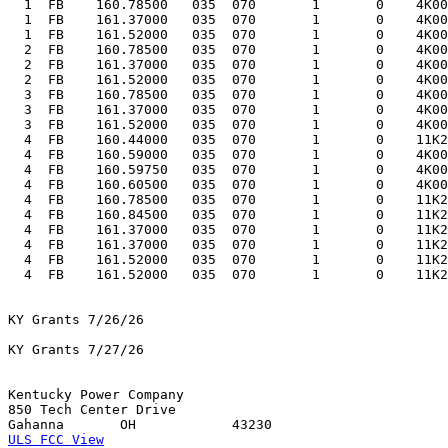
  1  FB    160.78500   035  070       1       0    4K00
  1  FB    161.37000   035  070       1       0    4K00
  1  FB    161.52000   035  070       1       0    4K00
  2  FB    160.78500   035  070       1       0    4K00
  2  FB    161.37000   035  070       1       0    4K00
  2  FB    161.52000   035  070       1       0    4K00
  3  FB    160.78500   035  070       1       0    4K00
  3  FB    161.37000   035  070       1       0    4K00
  3  FB    161.52000   035  070       1       0    4K00
  4  FB    160.44000   035  070       1       0    11K2
  4  FB    160.59000   035  070       1       0    4K00
  4  FB    160.59750   035  070       1       0    4K00
  4  FB    160.60500   035  070       1       0    4K00
  4  FB    160.78500   035  070       1       0    11K2
  4  FB    160.84500   035  070       1       0    11K2
  4  FB    161.37000   035  070       1       0    11K2
  4  FB    161.37000   035  070       1       0    11K2
  4  FB    161.52000   035  070       1       0    11K2
  4  FB    161.52000   035  070       1       0    11K2
KY Grants 7/26/26

KY Grants 7/27/26

Kentucky Power Company

850 Tech Center Drive

ULS FCC View