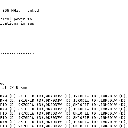
-866 MHz, Trunked

rical power to 

ications in sup

---------------

 

   

 

og

tal (X)Unknwn

---------------

D7W (D),8K10F1D (D),9K70D1W (D),19K0D1W (D),18K7D1W (D),
D7W (D),8K10F1D (D),9K70D1W (D),19K0D1W (D),18K7D1W (D),
F1D (D),9K70D1W (D),9K80D7W (D),8K10F1E (D),19K0D1W (D),
D7W (D),8K10F1D (D),9K70D1W (D),19K0D1W (D),18K7D1W (D),
F1D (D),9K70D1W (D),9K80D7W (D),8K10F1E (D),19K0D1W (D),
F1D (D),9K70D1W (D),9K80D7W (D),8K10F1E (D),19K0D1W (D),
D7W (D),8K10F1D (D),9K70D1W (D),19K0D1W (D),18K7D1W (D),
F1D (D),9K70D1W (D),9K80D7W (D),8K10F1E (D),19K0D1W (D),