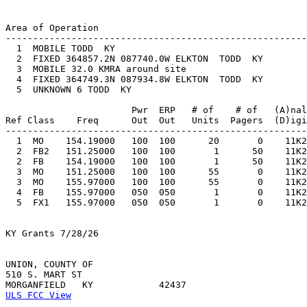
Area of Operation

-------------------------------------------------------
  1  MOBILE TODD  KY     

  2  FIXED 364857.2N 087740.0W ELKTON  TODD  KY     

  3  MOBILE 32.0 KMRA around site    

  4  FIXED 364749.3N 087934.8W ELKTON  TODD  KY     

  5  UNKNOWN 6 TODD  KY     

                       Pwr  ERP   # of    # of   (A)nal
Ref Class    Freq      Out  Out   Units  Pagers  (D)igi
-------------------------------------------------------
  1  MO    154.19000   100  100      20       0    11K2
  2  FB2   151.25000   100  100       1      50    11K2
  2  FB    154.19000   100  100       1      50    11K2
  3  MO    151.25000   100  100      55       0    11K2
  3  MO    155.97000   100  100      55       0    11K2
  4  FB    155.97000   050  050       1       0    11K2
  5  FX1   155.97000   050  050       1       0    11K2
KY Grants 7/28/26

UNION, COUNTY OF

510 S. MART ST

ULS FCC View