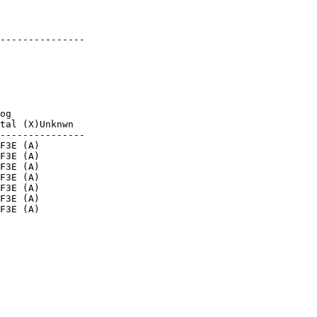
---------------

og

tal (X)Unknwn

---------------

F3E (A)

F3E (A)

F3E (A)

F3E (A)

F3E (A)

F3E (A)

F3E (A)
